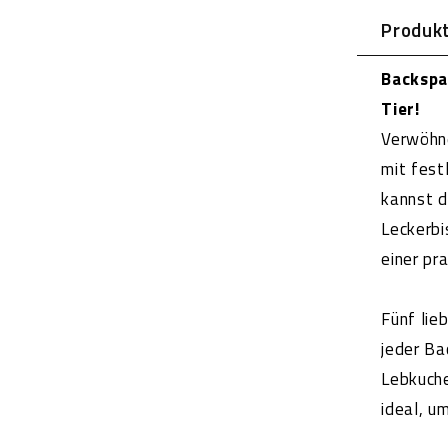
Produk
Backspa
Tier!
Verwöhne
mit fest
kannst 
Leckerbi
einer pr
Fünf lie
jeder Ba
Lebkuch
ideal, u