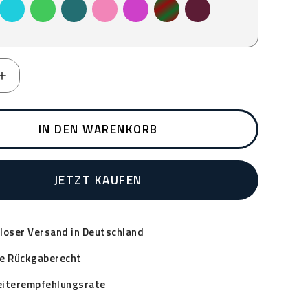
Türkis
Grün
Petrol
Rosa
Fuchsia
Grün/ Rot marmoriert
Burgundy
IN DEN WARENKORB
JETZT KAUFEN
loser Versand in Deutschland
e Rückgaberecht
iterempfehlungsrate