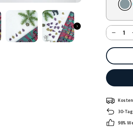
Grau
Kosten
30-Tag
98% We