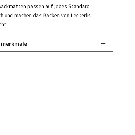
Backmatten passen auf jedes Standard-
h und machen das Backen von Leckerlis
cht!
tmerkmale
le Antihafteigenschaft
 bleibt kleben!
ei
rk getempert
aschinenfest
rverwendbar
raturbest.: -40°C ~ +240°C
ebensmittelechtes Platin Silikon
sneutral und geschmacksneutral