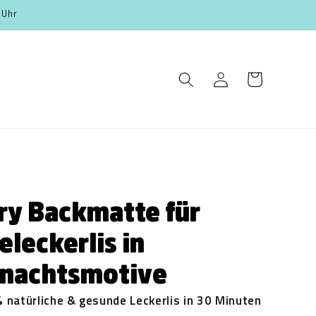
 Uhr
Log
Cart
in
ry Backmatte für
leckerlis in
nachtsmotive
 natürliche & gesunde Leckerlis in 30 Minuten