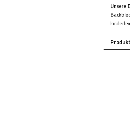
Unsere 
Backblec
kinderlei
Produk
- Maxima
- Nichts
- BPA-fr
- Ab We
- Spülm
- Wiede
- Tempe
- 100% l
- Geruch