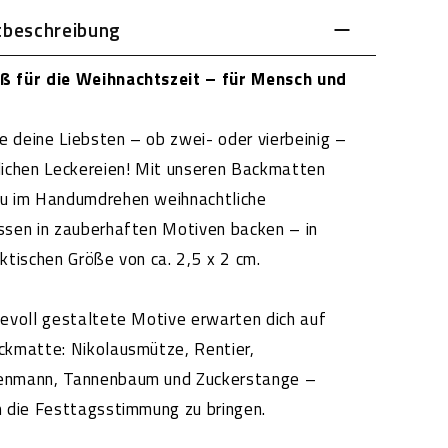
tbeschreibung
ß für die Weihnachtszeit – für Mensch und
 deine Liebsten – ob zwei- oder vierbeinig –
lichen Leckereien! Mit unseren Backmatten
du im Handumdrehen weihnachtliche
ssen in zauberhaften Motiven backen – in
aktischen Größe von ca. 2,5 x 2 cm.
bevoll gestaltete Motive erwarten dich auf
ckmatte: Nikolausmütze, Rentier,
enmann, Tannenbaum und Zuckerstange –
m die Festtagsstimmung zu bringen.