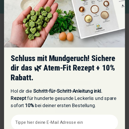
Customer Reviews
Schluss mit Mundgeruch! Sichere
4.79 out of 5
dir das 🌿 Atem-Fit Rezept + 10%
Based on 33 reviews
Rabatt.
30
1
Hol dir die
Schritt-für-Schritt-Anleitung inkl.
1
Rezept
für hunderte gesunde Leckerlis und spare
0
sofort
10%
bei deiner ersten Bestellung.
1
Customer photos & videos