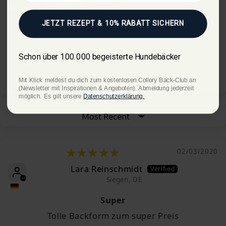
JETZT REZEPT & 10% RABATT SICHERN
Schon über 100.000 begeisterte Hundebäcker
Mit Klick meldest du dich zum kostenlosen Collory Back-Club an
(Newsletter mit Inspirationen & Angeboten). Abmeldung jederzeit
möglich. Es gilt unsere
Datenschutzerklärung.
Sort by
02/03/2020
Lara Reinschmidt
Siegen, DE
Super
Tolle Backform zum super Preis