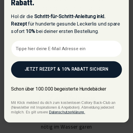
Rabatt.
Backformen heraus - nichts verklebt!
Hol dir die
Schritt-für-Schritt-Anleitung inkl.
Rezept
für hunderte gesunde Leckerlis und spare
sofort
10%
bei deiner ersten Bestellung.
JETZT REZEPT & 10% RABATT SICHERN
Schon über 100.000 begeisterte Hundebäcker
1. Zerkleinern
Mit Klick meldest du dich zum kostenlosen Collory Back-Club an
(Newsletter mit Inspirationen & Angeboten). Abmeldung jederzeit
Frische Zutaten vorbereiten:
möglich. Es gilt unsere
Datenschutzerklärung.
Schälen, kleinschneiden, wenn
nötig im Wasser garen