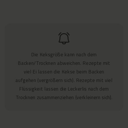
LÄNGE X BREITE:
DICKE / HÖHE:
3 x 3 cm
0,8 cm
DICKE / HÖHE:
LECKERLIS PRO MATTE:
0,85 cm
228 Sterne
Die Keksgröße kann nach dem
LECKERLIS PRO MATTE:
Backen/Trocknen abweichen. Rezepte mit
GESAMTGRÖSSE BACKMATTE:
76 Sterne
viel Ei lassen die Kekse beim Backen
39,5 x 28,8 cm
aufgehen (vergrößern sich). Rezepte mit viel
Flüssigkeit lassen die Leckerlis nach dem
GESAMTGRÖSSE BACKMATTE:
x x x cm
Trocknen zusammenziehen (verkleinern sich).